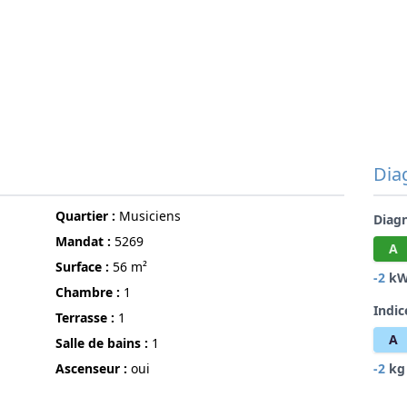
Dia
Quartier :
Musiciens
Diag
Mandat :
5269
A
surface :
56 m²
-2
kW
chambre :
1
Indic
terrasse :
1
A
Salle de bains :
1
Ascenseur :
oui
-2
kg 