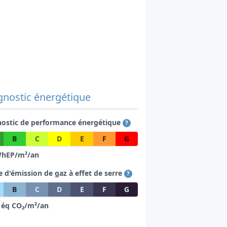
gnostic énergétique
nostic de performance énergétique
?
B
C
D
E
F
G
hEP/m²/an
e d'émission de gaz à effet de serre
?
B
C
D
E
F
G
éq CO₂/m²/an