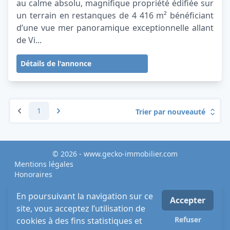
au calme absolu, magnifique propriété édifiée sur
un terrain en restanques de 4 416 m² bénéficiant
d’une vue mer panoramique exceptionnelle allant
de Vi...
Détails de l'annonce
1
Trier par nouveauté
© 2026 - www.gecko-immobilier.com
Mentions légales
Honoraires
Rejoignez-nous
Site map
En poursuivant la navigation sur ce
Accepter
MLI - Mon Logiciel Immobilier - Logiciel & Site internet
site, vous acceptez l’utilisation de
immobilier
Refuser
cookies à des fins statistiques et
Politique de confidentalité